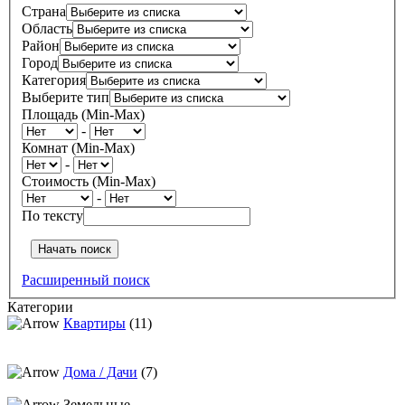
Страна
Область
Район
Город
Категория
Выберите тип
Площадь (Min-Max)
-
Комнат (Min-Max)
-
Стоимость (Min-Max)
-
По тексту
Расширенный поиск
Категории
Квартиры
(11)
Дома / Дачи
(7)
Земельные