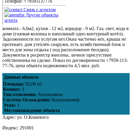
Телефон:
+79591137776
Связь с агентом
Другие объекты
агента
комната - 6,6м2, кухня - 12 м2, коридор - 9 м2. Газ, свет, вода в
доме (газовая колонка и напольный одно контурный котёл).
Задолженности по услугам нет.Окна частично м/п, крыша не
протекает, дом утеплён снаружи, есть хозяйственный блок и
место для зоны отдыха ( под расположение беседки).
Документы в росреестр внесены, личное присутствие
собственника на сделке. Показ по договоренности +7959-113-
77-76, цена объекта недвижимости 4,5 мил. руб.
Данные объекта
Площадь:
92,00 m²
Комнат:
3
Тип отопления:
Автономное
Система Охлаждения:
Кондиционер
Этаж:
1
Местонахождение объекта
Адрес:
ул. О.Кошевого
Индекс:
291001