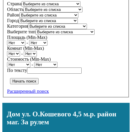
Страна
Область
Район
Город
Категория
Выберите тип
Площадь (Min-Max)
-
Комнат (Min-Max)
-
Стоимость (Min-Max)
-
По тексту
Расширенный поиск
Дом ул. О.Кошевого 4,5 м.р. район
маг. За рулем